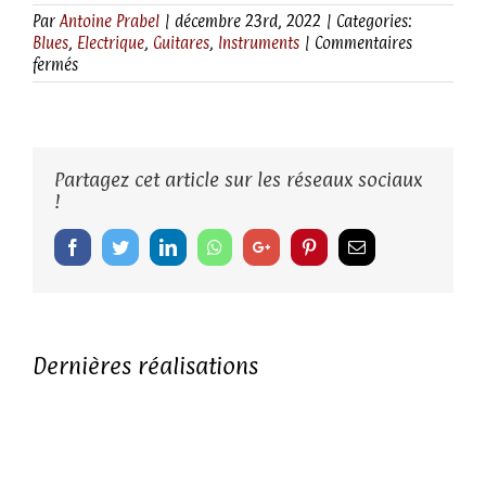
Par
Antoine Prabel
|
décembre 23rd, 2022
|
Categories:
Blues
,
Electrique
,
Guitares
,
Instruments
|
Commentaires
sur
fermés
071-
FH01
“Folk’n’Roll
Partagez cet article sur les réseaux sociaux
!
Facebook
Twitter
LinkedIn
Whatsapp
Google+
Pinterest
Email
Dernières réalisations