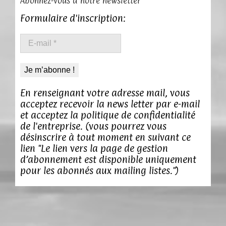
Abonnez-vous à notre newsletter
Formulaire d'inscription:
E-
Mentions légales
mail
*
Politique de confidentialité
En renseignant votre adresse mail, vous
acceptez recevoir la news letter par e-mail
Contact
et acceptez la politique de confidentialité
de l'entreprise. (vous pourrez vous
désinscrire à tout moment en suivant ce
lien "Le lien vers la page de gestion
d’abonnement est disponible uniquement
pour les abonnés aux mailing listes.")
© Copyright
2026 | Réalisation du site par
Antoine Prabel
|
Tous droits réservés par Antoine Prabel
Facebook
YouTube
Google+
LinkedIn