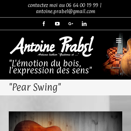
Skip
contactez moi au
06 64 00 19 99
|
to
antoine.prabel@gmail.com
content
Facebook
YouTube
Google+
LinkedIn
"L'émotion du bois,
l'expression des sens"
"Pear Swing"