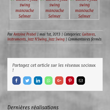
Par
Antoine Prabel
|
mai 1st, 2013
|
Categories:
Guitares
,
sur
Instruments
,
Jazz N'Swing
,
Jazz Swing
|
Commentaires fermés
031-
G12
« Pea
Swing
Partagez cet article sur les réseaux sociaux
!
Facebook
Twitter
LinkedIn
Whatsapp
Google+
Pinterest
Email
Dernières réalisations