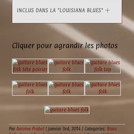
INCLUS DANS LA "LOUISIANA BLUES"
Cliquer pour agrandir les photos
Par
Antoine Prabel
|
janvier 3rd, 2014
|
Categories:
Blues