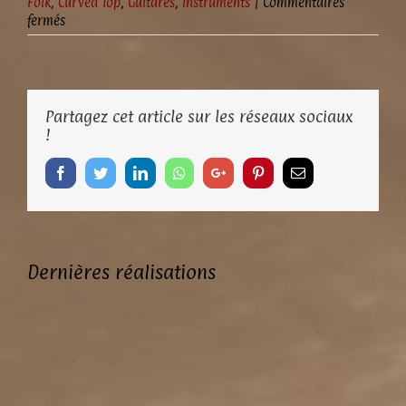
Folk
,
Curved Top
,
Guitares
,
Instruments
|
Commentaires
sur
fermés
035-
F13
« Louisiana
Blues »
Partagez cet article sur les réseaux sociaux
!
Facebook
Twitter
LinkedIn
Whatsapp
Google+
Pinterest
Email
Dernières réalisations