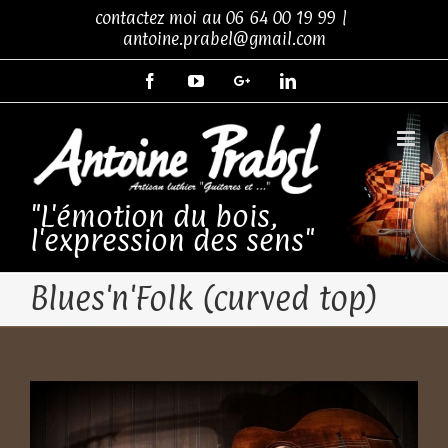
Skip
contactez moi au
06 64 00 19 99
|
to
antoine.prabel@gmail.com
content
Facebook
YouTube
Google+
LinkedIn
"L'émotion du bois,
l'expression des sens"
Blues'n'Folk (curved top)