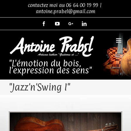
Skip
contactez moi au
06 64 00 19 99
|
to
antoine.prabel@gmail.com
content
Facebook
YouTube
Google+
LinkedIn
"L'émotion du bois,
l'expression des sens"
"Jazz'n'Swing I"