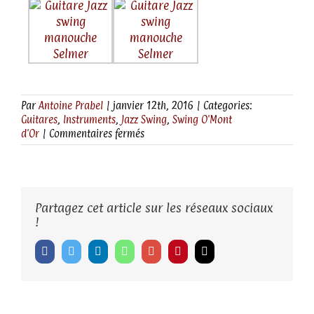
Par
Antoine Prabel
|
janvier 12th, 2016
|
Categories:
Guitares
,
Instruments
,
Jazz Swing
,
Swing O'Mont
sur
d'Or
|
Commentaires fermés
049-
G26
« Left
Swing’O’mont
d’or »
Partagez cet article sur les réseaux sociaux
!
Facebook
Twitter
LinkedIn
Whatsapp
Google+
Pinterest
Email