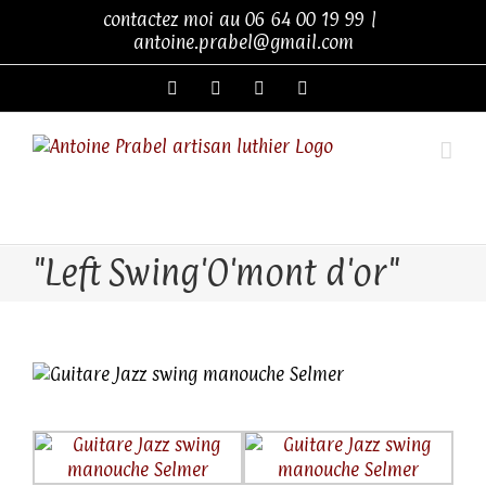
Skip
contactez moi au
06 64 00 19 99
|
to
antoine.prabel@gmail.com
content
Facebook
YouTube
Google+
LinkedIn
"L'émotion du bois,
l'expression des sens"
"Left Swing'O'mont d'or"